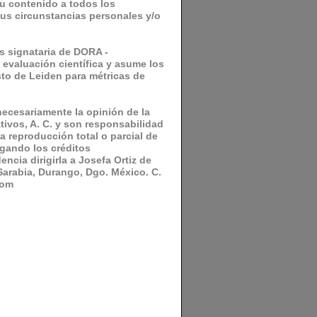
 su contenido a todos los
us circunstancias personales y/o
es signataria de DORA -
 evaluación científica y asume los
to de Leiden para métricas de
necesariamente la opinión de la
ivos, A. C. y son responsabilidad
la reproducción total o parcial de
rgando los créditos
ncia dirigirla a Josefa Ortiz de
Sarabia, Durango, Dgo. México. C.
com