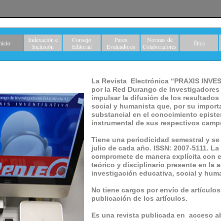
Indexación e
Consejo
Pares
Normas de
nicio
Ética
Inclusión
Editorial
Evaluadores
Colaboradores
La Revista Electrónica “PRAXIS INVES
por la Red Durango de Investigadores
impulsar la difusión de los resultados
social y humanista que, por su import
substancial en el conocimiento episte
instrumental de sus respectivos camp
Tiene una periodicidad semestral y se
julio de cada año. ISSN: 2007-5111. La p
compromete de manera explícita con e
teórico y disciplinario presente en la 
investigación educativa, social y hum
No tiene cargos por envío de artículos
publicación de los artículos.
Es una revista publicada en acceso ab