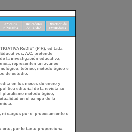
Artículos
Indicadores
Directorio de
Publicados
de Calidad
Evaluadores
TIGATIVA ReDIE” (PIR), editada
 Educativos, A.C. pretende
 de la investigación educativa,
ancia, representen un avance
mológico, teórico, metodológico e
os de estudio.
 edita en los meses de enero y
olítica editorial de la revista se
l pluralismo metodológico,
actualidad en el campo de la
anista.
, ni cargos por el procesamiento o
ierto, por lo tanto proporciona